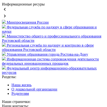
Информационные ресуры
keyboard_arrow_left
keyboard_arrow_right
Минпросвещения России
Федеральная служба по надзору в сфере образования и
науки
Министерство общего и профессионального образования
Ростовской области
Региональная служба по надзору и контролю в сфере
образования Ростовской области
Управление образования города Ростова-на-Дону
Информационная система сопровождения деятельности
федеральных инновационных прощадок
Федеральный центр информационно-образовательных
ресурсов
Разделы:
Наша жизнь
О дошкольной организации
Родителям
Наши странички:
Наши контакты: