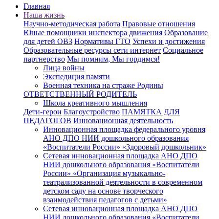
Главная
Наша жизнь
Научно-методическая работа
Правовые отношения
Юные помощники инспектора движения
Образование
для детей ОВЗ
Нормативы ГТО
Успехи и достижения
Образовательные ресурсы сети интернет
Социальное
партнерство
Мы помним, Мы гордимся!
Лица войны
Экспедиция памяти
Военная техника на страже Родины
ОТВЕТСТВЕННЫЙ РОДИТЕЛЬ
Школа креативного мышления
Дети-герои
Благоустройство
ПАМЯТКА ДЛЯ
ПЕДАГОГОВ
Инновационная деятельность
Инновационная площадка федерального уровня
АНО ДПО НИИ дошкольного образования
«Воспитатели России» «Здоровый дошкольник»
Сетевая инновационная площадка АНО ДПО
НИИ дошкольного образования «Воспитатели
России» «Организация музыкально-
театрализованной деятельности в современном
детском саду на основе творческого
взаимодействия педагогов с детьми»
Сетевая инновационная площадка АНО ДПО
НИИ дошкольного образования «Воспитатели