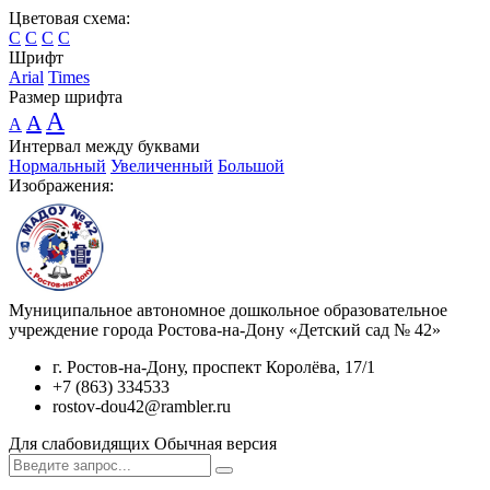
Цветовая схема:
C
C
C
C
Шрифт
Arial
Times
Размер шрифта
A
A
A
Интервал между буквами
Нормальный
Увеличенный
Большой
Изображения:
Муниципальное автономное дошкольное образовательное
учреждение города Ростова-на-Дону «Детский сад № 42»
г. Ростов-на-Дону, проспект Королёва, 17/1
+7 (863) 334533
rostov-dou42@rambler.ru
Для слабовидящих
Обычная версия