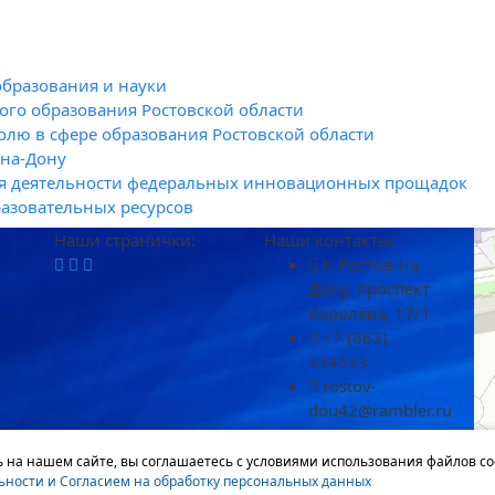
образования и науки
го образования Ростовской области
олю в сфере образования Ростовской области
-на-Дону
я деятельности федеральных инновационных прощадок
азовательных ресурсов
Наши странички:
Наши контакты:
г. Ростов-на-
Дону, проспект
Королёва, 17/1
+7 (863)
334533
rostov-
dou42@rambler.ru
 на нашем сайте, вы соглашаетесь с условиями использования файлов co
ности и Согласием на обработку персональных данных