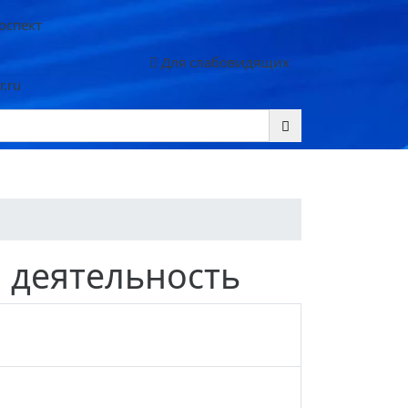
роспект
Для слабовидящих
.ru
 деятельность