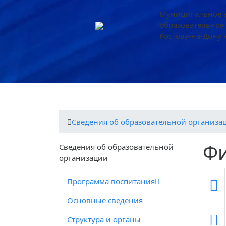
Муниципальное 
образовательное
Ростова-на-Дону 
Наша жизнь
О дошкольной органи
Cведения об образовательной организа
Фи
Cведения об образовательной
организации
Программа воспитания
Основные сведения
Структура и органы