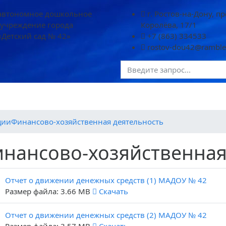
автономное дошкольное
г. Ростов-на-Дону, п
 учреждение города
Королёва, 17/1
«Детский сад № 42»
+7 (863) 334533
rostov-dou42@rambler
зации
Родителям
Контакты
ции
Финансово-хозяйственная деятельность
нансово-хозяйственная
Отчет о движении денежных средств (1) МАДОУ № 42
Размер файла: 3.66 MB
Скачать
Отчет о движении денежных средств (2) МАДОУ № 42