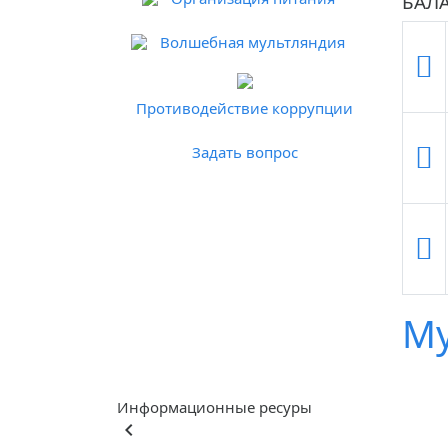
БАЛ
Волшебная мультляндия
Противодействие коррупции
Задать вопрос
Му
Информационные ресуры
keyboard_arrow_left