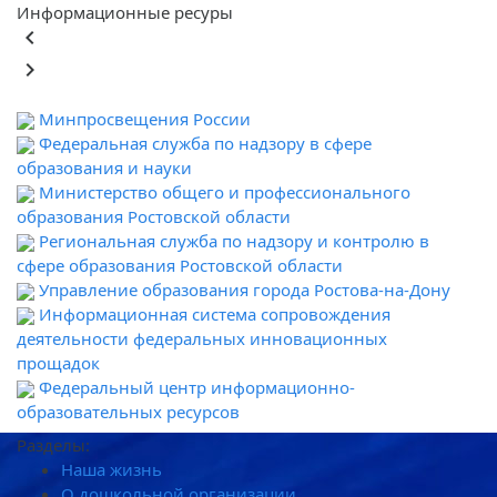
Информационные ресуры
keyboard_arrow_left
keyboard_arrow_right
Минпросвещения России
Федеральная служба по надзору в сфере
образования и науки
Министерство общего и профессионального
образования Ростовской области
Региональная служба по надзору и контролю в
сфере образования Ростовской области
Управление образования города Ростова-на-Дону
Информационная система сопровождения
деятельности федеральных инновационных
прощадок
Федеральный центр информационно-
образовательных ресурсов
Разделы:
Наша жизнь
О дошкольной организации