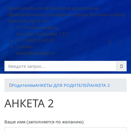
Муниципальное автономное дошкольное
образовательное учреждение города Ростова-на-Дону
«Детский сад № 42»
г. Ростов-на-Дону,
проспект Королёва, 17/1
+7 (863) 334533
rostov-
dou42@rambler.ru
Родителям
АНКЕТЫ ДЛЯ РОДИТЕЛЕЙ
АНКЕТА 2
АНКЕТА 2
Ваше имя (заполняется по желанию)